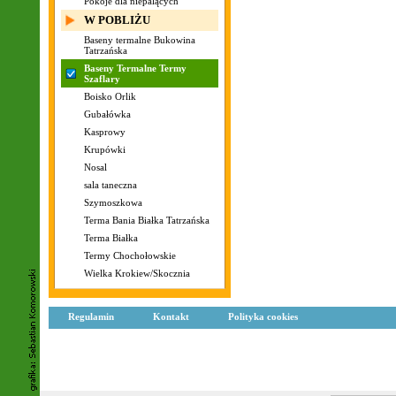
Pokoje dla niepalących
W POBLIŻU
Baseny termalne Bukowina
Tatrzańska
Baseny Termalne Termy
Szaflary
Boisko Orlik
Gubałówka
Kasprowy
Krupówki
Nosal
sala taneczna
Szymoszkowa
Terma Bania Białka Tatrzańska
Terma Białka
Termy Chochołowskie
Wielka Krokiew/Skocznia
Regulamin
Kontakt
Polityka cookies