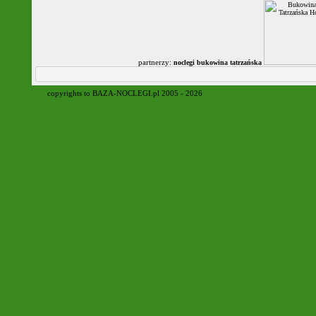
partnerzy:
noclegi bukowina tatrzańska
copyrights to BAZA-NOCLEGI.pl 2005 - 2026