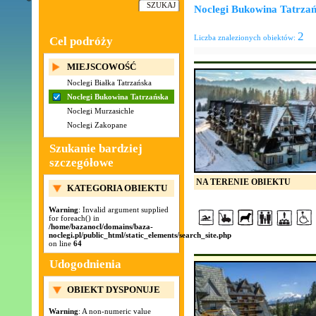
Noclegi Bukowina Tatrza
2
Liczba znalezionych obiektów:
Cel podróży
MIEJSCOWOŚĆ
Noclegi Białka Tatrzańska
Noclegi Bukowina Tatrzańska
Noclegi Murzasichle
Noclegi Zakopane
Szukanie bardziej
szczegółowe
NA TERENIE OBIEKTU
KATEGORIA OBIEKTU
Warning
: Invalid argument supplied
for foreach() in
/home/bazanocl/domains/baza-
noclegi.pl/public_html/static_elements/search_site.php
on line
64
Udogodnienia
OBIEKT DYSPONUJE
Warning
: A non-numeric value