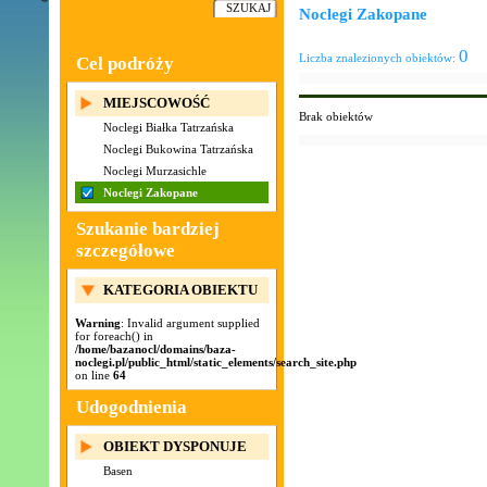
Noclegi Zakopane
0
Liczba znalezionych obiektów:
Cel podróży
MIEJSCOWOŚĆ
Brak obiektów
Noclegi Białka Tatrzańska
Noclegi Bukowina Tatrzańska
Noclegi Murzasichle
Noclegi Zakopane
Szukanie bardziej
szczegółowe
KATEGORIA OBIEKTU
Warning
: Invalid argument supplied
for foreach() in
/home/bazanocl/domains/baza-
noclegi.pl/public_html/static_elements/search_site.php
on line
64
Udogodnienia
OBIEKT DYSPONUJE
Basen