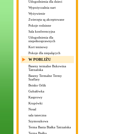
Udogodnienia dla dzieci
Wypożyczalnia nart
Wyżywienie
Zwierzęta są akceptowane
Pokoje rodzinne
Sala konferencyjna
Udogodnienia dla
niepełnosprawnych
Kort tenisowy
Pokoje dla niepalących
W POBLIŻU
Baseny termalne Bukowina
Tatrzańska
Baseny Termalne Termy
Szaflary
Boisko Orlik
Gubałówka
Kasprowy
Krupówki
Nosal
sala taneczna
Szymoszkowa
Terma Bania Białka Tatrzańska
Terma Białka