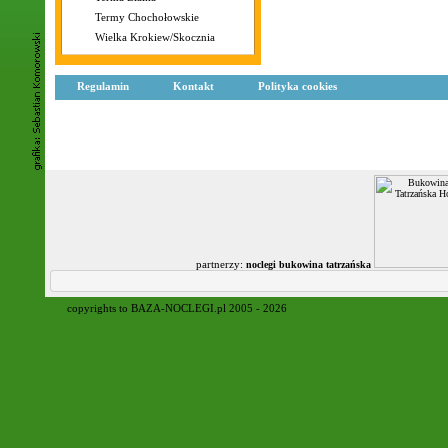
Termy Chochołowskie
Wielka Krokiew/Skocznia
Regulamin
Kontakt
Polityka cookies
partnerzy:
noclegi bukowina tatrzańska
copyrights to BAZA-NOCLEGI.pl 2005 - 2026