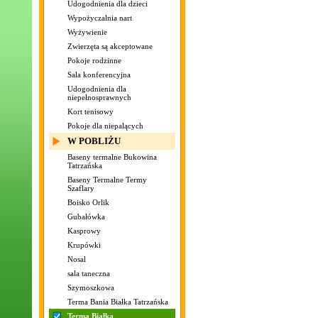
Udogodnienia dla dzieci
Wypożyczalnia nart
Wyżywienie
Zwierzęta są akceptowane
Pokoje rodzinne
Sala konferencyjna
Udogodnienia dla
niepełnosprawnych
Kort tenisowy
Pokoje dla niepalących
W POBLIŻU
Baseny termalne Bukowina
Tatrzańska
Baseny Termalne Termy
Szaflary
Boisko Orlik
Gubałówka
Kasprowy
Krupówki
Nosal
sala taneczna
Szymoszkowa
Terma Bania Białka Tatrzańska
Terma Białka