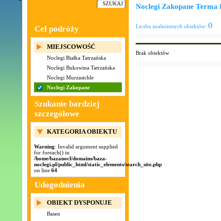
Noclegi Zakopane Terma 
0
Liczba znalezionych obiektów:
Cel podróży
MIEJSCOWOŚĆ
Brak obiektów
Noclegi Białka Tatrzańska
Noclegi Bukowina Tatrzańska
Noclegi Murzasichle
Noclegi Zakopane
Szukanie bardziej
szczegółowe
KATEGORIA OBIEKTU
Warning
: Invalid argument supplied
for foreach() in
/home/bazanocl/domains/baza-
noclegi.pl/public_html/static_elements/search_site.php
on line
64
Udogodnienia
OBIEKT DYSPONUJE
Basen