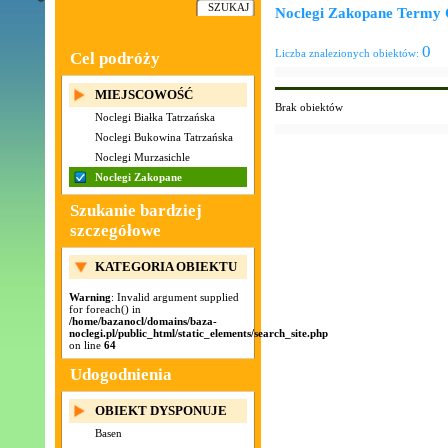
Noclegi Zakopane Termy 
0
Liczba znalezionych obiektów:
Cel podróży
MIEJSCOWOŚĆ
Brak obiektów
Noclegi Białka Tatrzańska
Noclegi Bukowina Tatrzańska
Noclegi Murzasichle
Noclegi Zakopane
Szukanie bardziej
szczegółowe
KATEGORIA OBIEKTU
Warning
: Invalid argument supplied
for foreach() in
/home/bazanocl/domains/baza-
noclegi.pl/public_html/static_elements/search_site.php
on line
64
Udogodnienia
OBIEKT DYSPONUJE
Basen