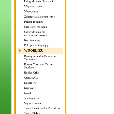
Udogodnienia dla dzieci
Wypożyczalnia nart
Wyżywienie
Zwierzęta są akceptowane
Pokoje rodzinne
Sala konferencyjna
Udogodnienia dla
niepełnosprawnych
Kort tenisowy
Pokoje dla niepalących
W POBLIŻU
Baseny termalne Bukowina
Tatrzańska
Baseny Termalne Termy
Szaflary
Boisko Orlik
Gubałówka
Kasprowy
Krupówki
Nosal
sala taneczna
Szymoszkowa
Terma Bania Białka Tatrzańska
Terma Białka