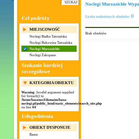
Noclegi Murzasichle Wypo
0
Liczba znalezionych obiektów:
Cel podróży
MIEJSCOWOŚĆ
Brak obiektów
Noclegi Białka Tatrzańska
Noclegi Bukowina Tatrzańska
Noclegi Murzasichle
Noclegi Zakopane
Szukanie bardziej
szczegółowe
KATEGORIA OBIEKTU
Warning
: Invalid argument supplied
for foreach() in
/home/bazanocl/domains/baza-
noclegi.pl/public_html/static_elements/search_site.php
on line
64
Udogodnienia
OBIEKT DYSPONUJE
Basen