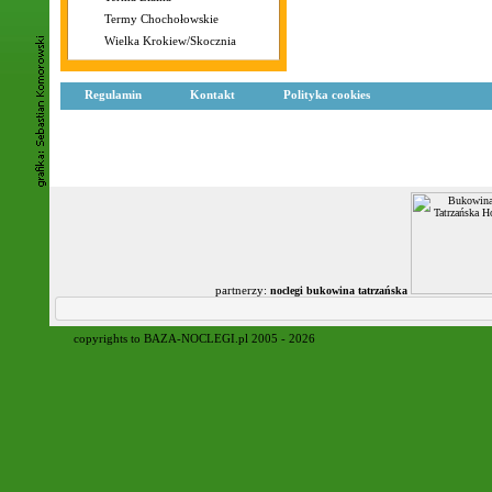
Termy Chochołowskie
Wielka Krokiew/Skocznia
Regulamin
Kontakt
Polityka cookies
partnerzy:
noclegi bukowina tatrzańska
copyrights to BAZA-NOCLEGI.pl 2005 - 2026