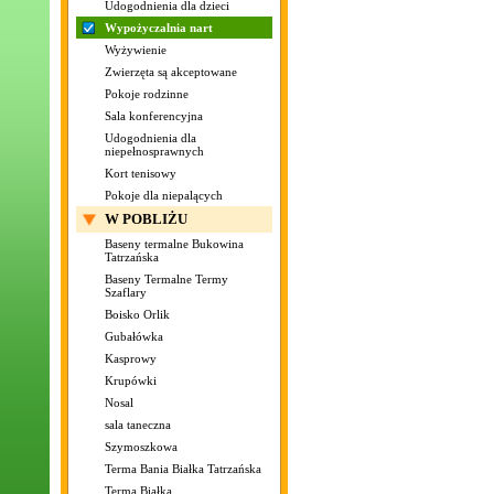
Udogodnienia dla dzieci
Wypożyczalnia nart
Wyżywienie
Zwierzęta są akceptowane
Pokoje rodzinne
Sala konferencyjna
Udogodnienia dla
niepełnosprawnych
Kort tenisowy
Pokoje dla niepalących
W POBLIŻU
Baseny termalne Bukowina
Tatrzańska
Baseny Termalne Termy
Szaflary
Boisko Orlik
Gubałówka
Kasprowy
Krupówki
Nosal
sala taneczna
Szymoszkowa
Terma Bania Białka Tatrzańska
Terma Białka