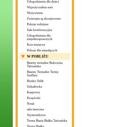
Udogodnienia dla dzieci
Wypożyczalnia nart
Wyżywienie
Zwierzęta są akceptowane
Pokoje rodzinne
Sala konferencyjna
Udogodnienia dla
niepełnosprawnych
Kort tenisowy
Pokoje dla niepalących
W POBLIŻU
Baseny termalne Bukowina
Tatrzańska
Baseny Termalne Termy
Szaflary
Boisko Orlik
Gubałówka
Kasprowy
Krupówki
Nosal
sala taneczna
Szymoszkowa
Terma Bania Białka Tatrzańska
Terma Białka