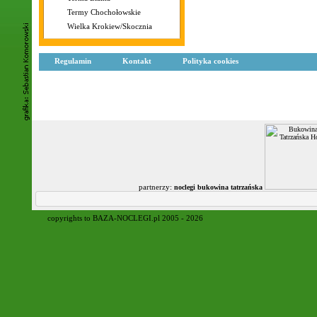
Termy Chochołowskie
Wielka Krokiew/Skocznia
Regulamin
Kontakt
Polityka cookies
partnerzy:
noclegi bukowina tatrzańska
copyrights to BAZA-NOCLEGI.pl 2005 - 2026