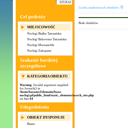
0
Liczba znalezionych obiektów:
Cel podróży
Brak obiektów
MIEJSCOWOŚĆ
Noclegi Białka Tatrzańska
Noclegi Bukowina Tatrzańska
Noclegi Murzasichle
Noclegi Zakopane
Szukanie bardziej
szczegółowe
KATEGORIA OBIEKTU
Warning
: Invalid argument supplied
for foreach() in
/home/bazanocl/domains/baza-
noclegi.pl/public_html/static_elements/search_site.php
on line
64
Udogodnienia
OBIEKT DYSPONUJE
Basen