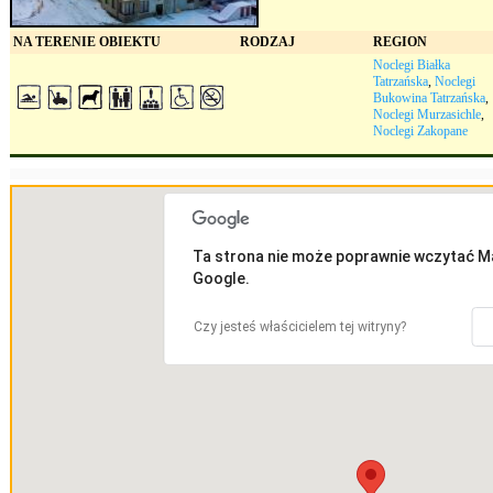
NA TERENIE OBIEKTU
RODZAJ
REGION
Noclegi Białka
Tatrzańska
,
Noclegi
Bukowina Tatrzańska
,
Noclegi Murzasichle
,
Noclegi Zakopane
Ta strona nie może poprawnie wczytać M
Google.
Czy jesteś właścicielem tej witryny?