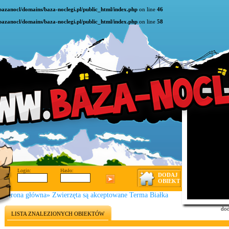
bazanocl/domains/baza-noclegi.pl/public_html/index.php
on line
46
bazanocl/domains/baza-noclegi.pl/public_html/index.php
on line
58
Login:
Hasło:
DODAJ
OBIEKT
Strona główna
»
Zwierzęta są akceptowane Terma Białka
dod
LISTA ZNALEZIONYCH OBIEKTÓW