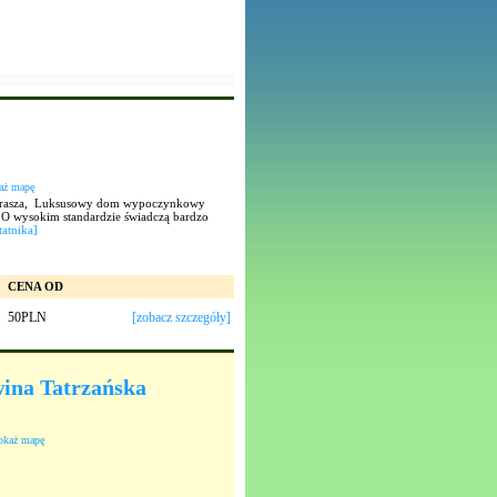
aż mapę
zaprasza, Luksusowy dom wypoczynkowy
 O wysokim standardzie świadczą bardzo
tatnika]
CENA OD
50PLN
[zobacz szczegóły]
ina Tatrzańska
okaż mapę