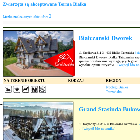
Zwierzęta są akceptowane Terma Białka
2
Liczba znalezionych obiektów:
Białczański Dworek
ul. Środkowa 311 34-405 Białka Tatrzańska
Pok
Białczański Dworek Białka Tatrzańska 
spełnia oczekiwania wymagających gości.
wysokie opinie turystów...
[więcej]
[do no
NA TERENIE OBIEKTU
RODZAJ
REGION
Noclegi Białka
Tatrzańska
arch_site.php
Grand Stasinda Bukow
ul. Karpęciny 5a 34-530 Bukowina Tatrzańska
P
...
[więcej]
[do notatnika]