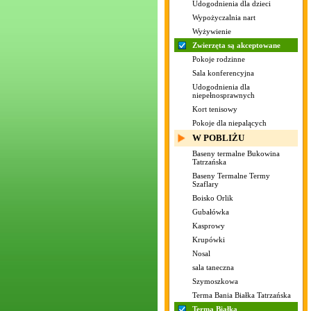
Udogodnienia dla dzieci
Wypożyczalnia nart
Wyżywienie
Zwierzęta są akceptowane
Pokoje rodzinne
Sala konferencyjna
Udogodnienia dla
niepełnosprawnych
Kort tenisowy
Pokoje dla niepalących
W POBLIŻU
Baseny termalne Bukowina
Tatrzańska
Baseny Termalne Termy
Szaflary
Boisko Orlik
Gubałówka
Kasprowy
Krupówki
Nosal
sala taneczna
Szymoszkowa
Terma Bania Białka Tatrzańska
Terma Białka