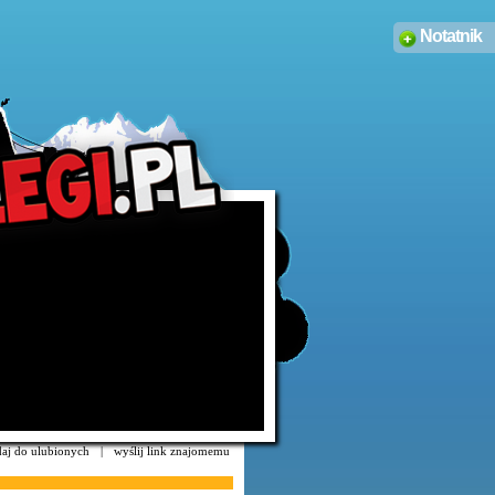
Notatnik
aj do ulubionych
|
wyślij link znajomemu