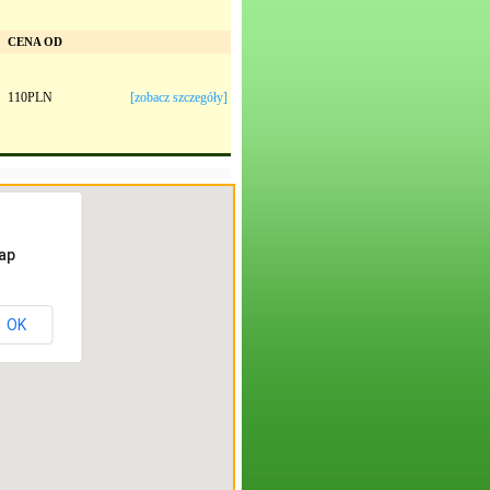
CENA OD
110PLN
[zobacz szczegóły]
ap
OK