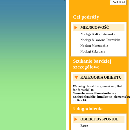
Cel podróży
MIEJSCOWOŚĆ
Noclegi Białka Tatrzańska
Noclegi Bukowina Tatrzańska
Noclegi Murzasichle
Noclegi Zakopane
Szukanie bardziej
szczegółowe
KATEGORIA OBIEKTU
Warning
: Invalid argument supplied
for foreach() in
/home/bazanocl/domains/baza-
noclegi.pl/public_html/static_elements/se
on line
64
Udogodnienia
OBIEKT DYSPONUJE
Basen