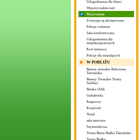
Udogodnienia dla dzieci
Wypożyczalnia nart
Wyżywienie
Zwierzęta są akceptowane
Pokoje rodzinne
Sala konferencyjna
Udogodnienia dla
niepełnosprawnych
Kort tenisowy
Pokoje dla niepalących
W POBLIŻU
Baseny termalne Bukowina
Tatrzańska
Baseny Termalne Termy
Szaflary
Boisko Orlik
Gubałówka
Kasprowy
Krupówki
Nosal
sala taneczna
Szymoszkowa
Terma Bania Białka Tatrzańska
Terma Białka