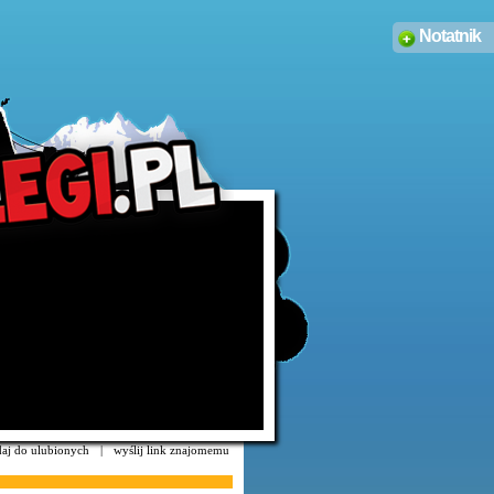
Notatnik
aj do ulubionych
|
wyślij link znajomemu