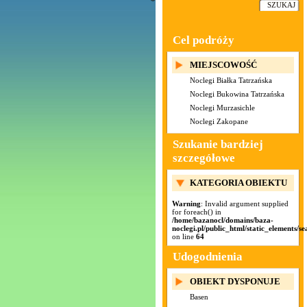
Cel podróży
MIEJSCOWOŚĆ
Noclegi Białka Tatrzańska
Noclegi Bukowina Tatrzańska
Noclegi Murzasichle
Noclegi Zakopane
Szukanie bardziej
szczegółowe
KATEGORIA OBIEKTU
Warning
: Invalid argument supplied
for foreach() in
/home/bazanocl/domains/baza-
noclegi.pl/public_html/static_elements/se
on line
64
Udogodnienia
OBIEKT DYSPONUJE
Basen