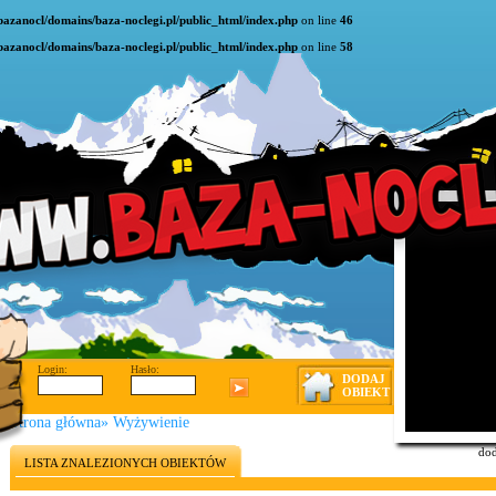
bazanocl/domains/baza-noclegi.pl/public_html/index.php
on line
46
bazanocl/domains/baza-noclegi.pl/public_html/index.php
on line
58
Login:
Hasło:
DODAJ
OBIEKT
Strona główna
»
Wyżywienie
dod
LISTA ZNALEZIONYCH OBIEKTÓW