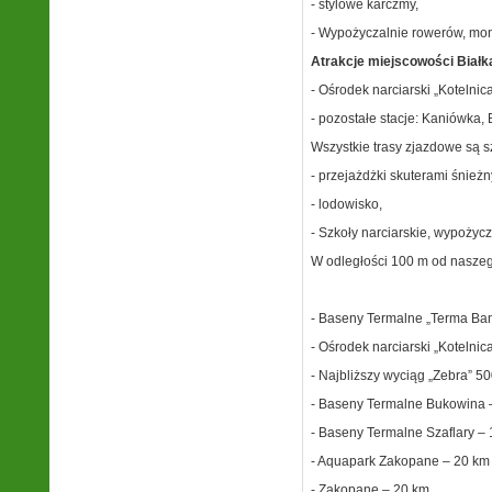
- stylowe karczmy,
- Wypożyczalnie rowerów, mon
Atrakcje miejscowości Białk
- Ośrodek narciarski „Kotelnic
- pozostałe stacje: Kaniówka, 
Wszystkie trasy zjazdowe są s
- przejażdżki skuterami śnież
- lodowisko,
- Szkoły narciarskie, wypożycz
W odległości 100 m od nasze
- Baseny Termalne „Terma Ban
- Ośrodek narciarski „Kotelnic
- Najbliższy wyciąg „Zebra” 5
- Baseny Termalne Bukowina 
- Baseny Termalne Szaflary –
- Aquapark Zakopane – 20 km
- Zakopane – 20 km