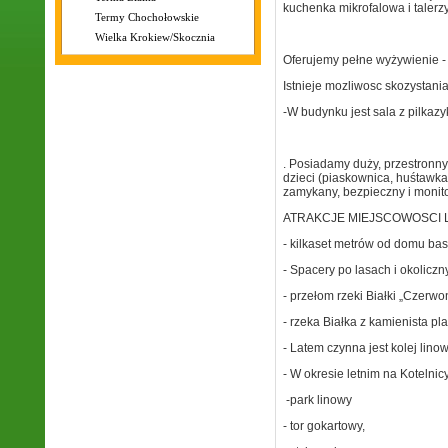
kuchenka mikrofalowa i talerzyk
Termy Chochołowskie
Wielka Krokiew/Skocznia
Oferujemy pełne wyżywienie - 
Istnieje mozliwosc skozystani
-W budynku jest sala z pilka
. Posiadamy duży, przestronny
dzieci (piaskownica, huśtawka
zamykany, bezpieczny i monit
ATRAKCJE MIEJSCOWOSCI 
- kilkaset metrów od domu b
- Spacery po lasach i okolicz
- przełom rzeki Białki „Czerwo
- rzeka Białka z kamienista pl
- Latem czynna jest kolej lino
- W okresie letnim na Koteln
-park linowy
- tor gokartowy,