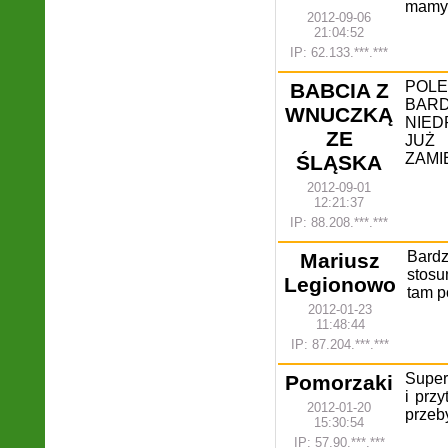
mamy.
2012-09-06
21:04:52
IP: 62.133.***.***
POL
BABCIA Z
BARD
WNUCZKĄ
NIED
ZE
JUŻ 
ZAMI
ŚLĄSKA
2012-09-01
12:21:37
IP: 88.208.***.***
Bard
Mariusz
stosu
Legionowo
tam p
2012-01-23
11:48:44
IP: 87.204.***.***
Super
Pomorzaki
i prz
2012-01-20
przeb
15:30:54
IP: 57.90.***.***