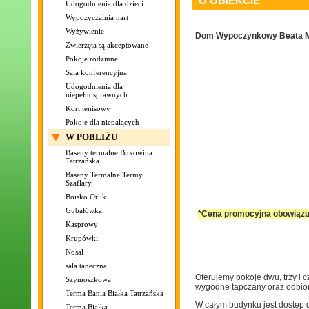
O OBIEKCIE
Udogodnienia dla dzieci
Wypożyczalnia nart
Wyżywienie
Dom Wypoczynkowy Beata Ma
Zwierzęta są akceptowane
Pokoje rodzinne
Sala konferencyjna
Udogodnienia dla
niepełnosprawnych
Kort tenisowy
Pokoje dla niepalących
W POBLIŻU
Baseny termalne Bukowina
Tatrzańska
Baseny Termalne Termy
Szaflary
Boisko Orlik
Gubałówka
*Cena promocyjna obowiązuje
Kasprowy
Krupówki
Nosal
sala taneczna
Oferujemy pokoje dwu, trzy i
Szymoszkowa
wygodne tapczany oraz odbiorn
Terma Bania Białka Tatrzańska
W całym budynku jest dostęp 
Terma Białka