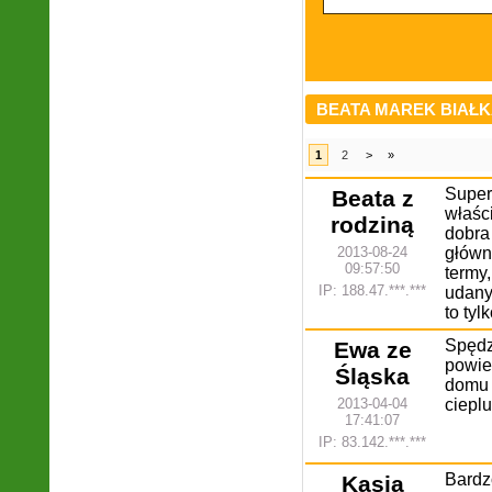
BEATA MAREK BIAŁK
1
2
>
»
Supe
Beata z
właśc
rodziną
dobra
2013-08-24
główn
09:57:50
termy
IP: 188.47.***.***
udany
to tyl
Spęd
Ewa ze
powie
Śląska
domu 
2013-04-04
ciepl
17:41:07
IP: 83.142.***.***
Bardz
Kasia