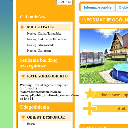
Informacje ogólne
O obi
Cel podróży
INFORMACJE OGÓL
MIEJSCOWOŚĆ
Noclegi Białka Tatrzańska
Noclegi Bukowina Tatrzańska
Noclegi Murzasichle
Noclegi Zakopane
Szukanie bardziej
szczegółowe
KATEGORIA OBIEKTU
Warning
: Invalid argument supplied
for foreach() in
/home/bazanocl/domains/baza-
noclegi.pl/public_html/static_elements/search_site.php
on line
64
Udogodnienia
OBIEKT DYSPONUJE
Basen