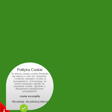
Polityka Cookie
Ta strona używa cookie.Dowiedz
się więcej o celu ich używania 
i zmianie ustawień cookie w
 przeglądarce. Korzystając ze 
strony wyrażasz zgodę na 
używanie cookie, zgodnie z 
aktualnymi ustawieniami 
przeglądarki.
czytaj szczegóły
Akceptuję, nie pokazuj więcej