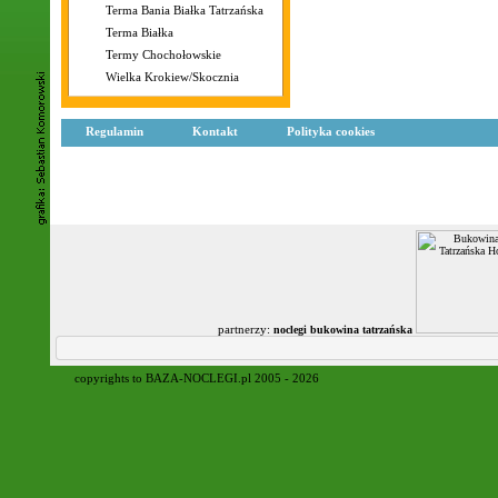
Terma Bania Białka Tatrzańska
Terma Białka
Termy Chochołowskie
Wielka Krokiew/Skocznia
Regulamin
Kontakt
Polityka cookies
partnerzy:
noclegi bukowina tatrzańska
copyrights to BAZA-NOCLEGI.pl 2005 - 2026