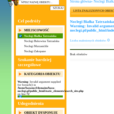
Strona główna
»
Noclegi Białk
LISTA ZNALEZIONYCH OBIE
Cel podróży
Noclegi Białka Tatrzańska
Warning
: Invalid argumen
MIEJSCOWOŚĆ
noclegi.pl/public_html/ind
Noclegi Białka Tatrzańska
0
Liczba znalezionych obiektów:
Noclegi Bukowina Tatrzańska
Noclegi Murzasichle
Noclegi Zakopane
Brak obiektów
Szukanie bardziej
szczegółowe
KATEGORIA OBIEKTU
Warning
: Invalid argument supplied
for foreach() in
/home/bazanocl/domains/baza-
noclegi.pl/public_html/static_elements/search_site.php
on line
72
Udogodnienia
OBIEKT DYSPONUJE