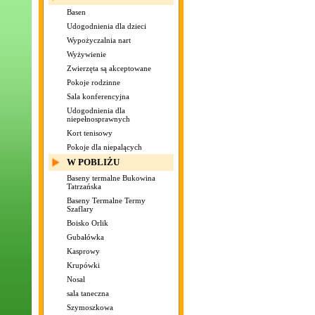
Basen
Udogodnienia dla dzieci
Wypożyczalnia nart
Wyżywienie
Zwierzęta są akceptowane
Pokoje rodzinne
Sala konferencyjna
Udogodnienia dla
niepełnosprawnych
Kort tenisowy
Pokoje dla niepalących
W POBLIŻU
Baseny termalne Bukowina
Tatrzańska
Baseny Termalne Termy
Szaflary
Boisko Orlik
Gubałówka
Kasprowy
Krupówki
Nosal
sala taneczna
Szymoszkowa